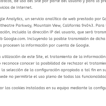
ísticos, de uso del Site por parte del usuario y para la pr
vicios de Internet.
ogle Analytics, un servicio analítico de web prestado por G
heatre Parkway, Mountain View, California 94043. Para la
mación, incluida la dirección IP del usuario, que será tra
eb Google.com. Incluyendo la posible transmisión de dicha
os procesen la información por cuenta de Google.
utilización de este Site, el tratamiento de la informació
reconoce conocer la posibilidad de rechazar el tratamie
a selección de la configuración apropiada a tal fin en su
de no permitirle el uso pleno de todas las funcionalidad
nar las cookies instaladas en su equipo mediante la confi