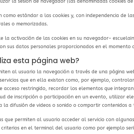
lizar la sesión de navegador (las denominadas cookies de 
 como estándar a las cookies y, con independencia de las
rales o memorizadas.
te la activación de las cookies en su navegador– escuela
con sus datos personales proporcionados en el momento d
iliza esta página web?
miten al usuario la navegación a través de una página web
 servicios que en ella existan como, por ejemplo, controla
 de acceso restringido, recordar los elementos que integran
tud de inscripción o participación en un evento, utilizar 
la difusión de videos o sonido o compartir contenidos a t
as que permiten al usuario acceder al servicio con algunas
 criterios en el terminal del usuario como por ejemplo ser