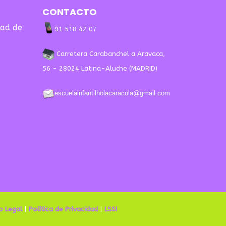
CONTACTO
dad de
91 518 42 07
Carretera Carabanchel a Aravaca,
56 - 28024 Latina-Aluche (MADRID)
escuelainfantilholacaracola@gmail.com
o Legal
|
Política de Privacidad
|
LSSI