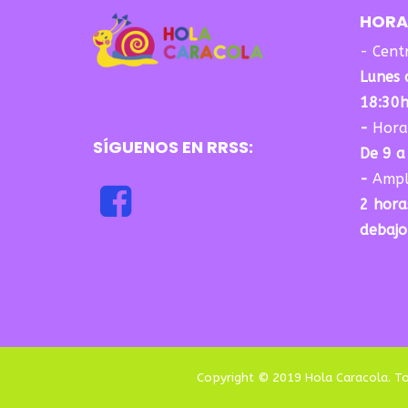
HORA
- Cent
Lunes 
18:30
-
Horar
SÍGUENOS EN RRSS:
De 9 a
-
Ampl
2 hora
debajo
Copyright © 2019 Hola Caracola. T