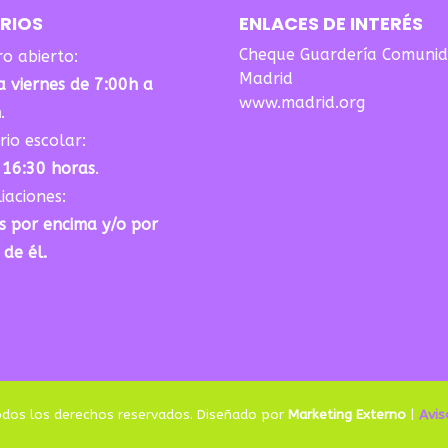
RIOS
ENLACES DE INTERÉS
Cheque Guardería Comuni
ro abierto:
Madrid
a viernes de 7:00h a
www.madrid.org
h
.
io escolar:
 16:30 horas
.
iaciones:
s por encima y/o por
 de él.
odos los derechos reservados. Diseñado por
Marketing Externo
|
Avis